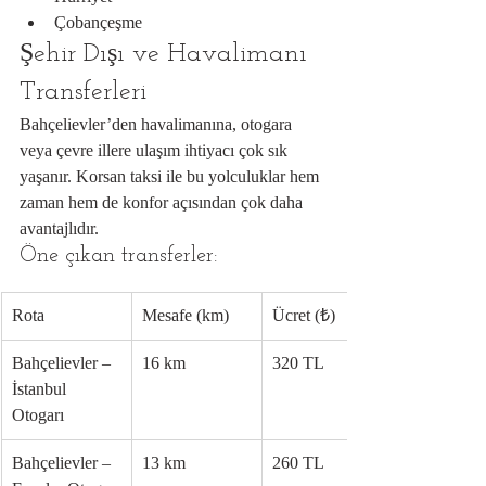
Çobançeşme
Şehir Dışı ve Havalimanı 
Transferleri
Bahçelievler’den havalimanına, otogara 
veya çevre illere ulaşım ihtiyacı çok sık 
yaşanır. Korsan taksi ile bu yolculuklar hem 
zaman hem de konfor açısından çok daha 
avantajlıdır.
Öne çıkan transferler:
Rota
Mesafe (km)
Ücret (₺)
Bahçelievler – 
16 km
320 TL
İstanbul 
Otogarı
Bahçelievler – 
13 km
260 TL