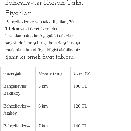
Bahçelievler Korsan Taksi 
Fiyatları
Bahçelievler korsan taksi fiyatları, 
20 
TL/km
 sabit ücret üzerinden 
hesaplanmaktadır. Aşağıdaki tablolar 
sayesinde hem şehir içi hem de şehir dışı 
rotalarda tahmini fiyat bilgisi alabilirsiniz.
Şehir içi örnek fiyat tablosu:
Güzergâh
Mesafe (km)
Ücret (₺)
Bahçelievler – 
5 km
100 TL
Bakırköy
Bahçelievler – 
6 km
120 TL
Ataköy
Bahçelievler – 
7 km
140 TL