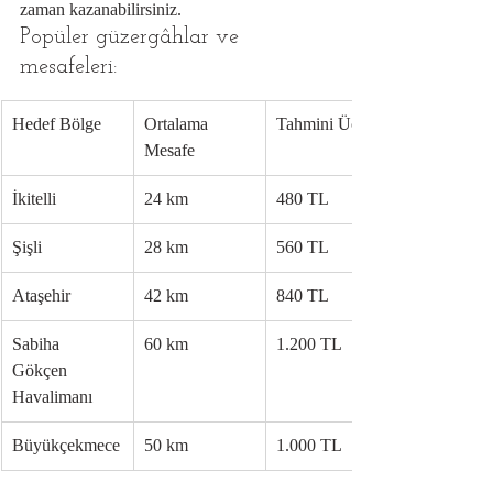
zaman kazanabilirsiniz.
Popüler güzergâhlar ve 
mesafeleri:
Hedef Bölge
Ortalama 
Tahmini Ücret
Mesafe
İkitelli
24 km
480 TL
Şişli
28 km
560 TL
Ataşehir
42 km
840 TL
Sabiha 
60 km
1.200 TL
Gökçen 
Havalimanı
Büyükçekmece
50 km
1.000 TL