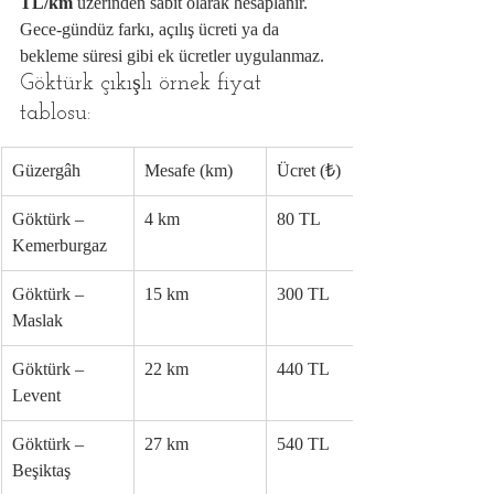
TL/km
 üzerinden sabit olarak hesaplanır. 
Gece-gündüz farkı, açılış ücreti ya da 
bekleme süresi gibi ek ücretler uygulanmaz.
Göktürk çıkışlı örnek fiyat 
tablosu:
Güzergâh
Mesafe (km)
Ücret (₺)
Göktürk – 
4 km
80 TL
Kemerburgaz
Göktürk – 
15 km
300 TL
Maslak
Göktürk – 
22 km
440 TL
Levent
Göktürk – 
27 km
540 TL
Beşiktaş