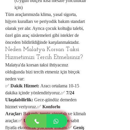
(Uygun bütçeli kısa mesafe yolculuklar 
için)
Tüm araçlarımızda klima, yasal sigorta, 
hijyen kuralları ve periyodik bakım standart 
olarak yer alır. Ayrıca çocuk koltuğu talebi, 
özel gün araç süslemeleri gibi istekler de 
önceden bildirildiğinde karşılanmaktadır.
Neden Malatya Korsan Taksi 
Hizmetimizi Tercih Etmelisiniz?
Malatya'da korsan taksi ihtiyacınız 
olduğunda bizi tercih etmeniz için birçok 
neden var:
✅ 
Dakik Hizmet:
 Aracı ortalama 10-15 
dakika içinde yönlendiriyoruz.✅ 
7/24 
Ulaşılabilirlik:
 Gece-gündüz demeden 
hizmet veriyoruz.✅ 
Konforlu 
Araçlar:
 Bakımlı, temiz, sigortalı ve klimalı 
araçlar.✅ 
Uygun Fiyat:
 20 TL/km sabit 
fiyatla ekonomik yolculuk imkânı.✅ 
Geniş 