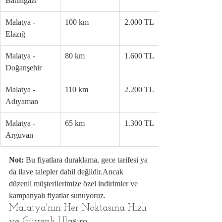
Battalgazi
Malatya - 
100 km
2.000 TL
Elazığ
Malatya - 
80 km
1.600 TL
Doğanşehir
Malatya - 
110 km
2.200 TL
Adıyaman
Malatya - 
65 km
1.300 TL
Arguvan
Not:
 Bu fiyatlara duraklama, gece tarifesi ya 
da ilave talepler dahil değildir.Ancak 
düzenli müşterilerimize özel indirimler ve 
kampanyalı fiyatlar sunuyoruz.
Malatya'nın Her Noktasına Hızlı 
ve Güvenli Ulaşım