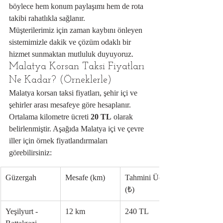
böylece hem konum paylaşımı hem de rota 
takibi rahatlıkla sağlanır.
Müşterilerimiz için zaman kaybını önleyen 
sistemimizle dakik ve çözüm odaklı bir 
hizmet sunmaktan mutluluk duyuyoruz.
Malatya Korsan Taksi Fiyatları 
Ne Kadar? (Örneklerle)
Malatya korsan taksi fiyatları, şehir içi ve 
şehirler arası mesafeye göre hesaplanır. 
Ortalama kilometre ücreti 
20 TL
 olarak 
belirlenmiştir. Aşağıda Malatya içi ve çevre 
iller için örnek fiyatlandırmaları 
görebilirsiniz:
Güzergah
Mesafe (km)
Tahmini Ücret 
(₺)
Yeşilyurt - 
12 km
240 TL