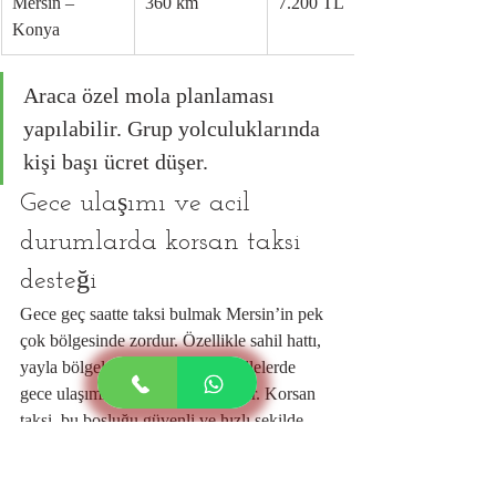
Mersin – 
360 km
7.200 TL
Konya
Araca özel mola planlaması 
yapılabilir. Grup yolculuklarında 
kişi başı ücret düşer.
Gece ulaşımı ve acil 
durumlarda korsan taksi 
desteği
Gece geç saatte taksi bulmak Mersin’in pek 
çok bölgesinde zordur. Özellikle sahil hattı, 
yayla bölgeleri veya kırsal mahallelerde 
gece ulaşımı sorun haline gelebilir. Korsan 
taksi, bu boşluğu güvenli ve hızlı şekilde 
doldurur.
Acil kullanım senaryoları: