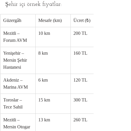
Şehir içi örnek fiyatlar:
Güzergâh
Mesafe (km)
Ücret (₺)
Mezitli – 
10 km
200 TL
Forum AVM
Yenişehir – 
8 km
160 TL
Mersin Şehir 
Hastanesi
Akdeniz – 
6 km
120 TL
Marina AVM
Toroslar – 
15 km
300 TL
Tece Sahil
Mezitli – 
13 km
260 TL
Mersin Otogar